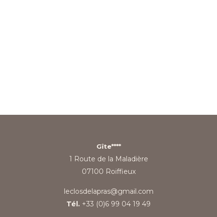
Clos de Lapras ». Entre les marchés animés où l’on trouve
des produits du terroir, les restaurants traditionnels
proposant des plats authentiques et les nombreuses
exploitations agricoles ouvertes au public, vos papilles
seront ravies de découvrir les délices de cette région.
Gîte****
1 Route de la Maladière
07100 Roiffieux
leclosdelapras@gmail.com
Tél.
+33 (0)6 99 04 19 49